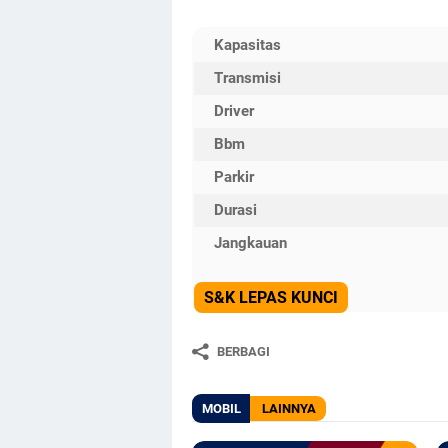
Kapasitas
Transmisi
Driver
Bbm
Parkir
Durasi
Jangkauan
S&K LEPAS KUNCI
BERBAGI
MOBIL
LAINNYA